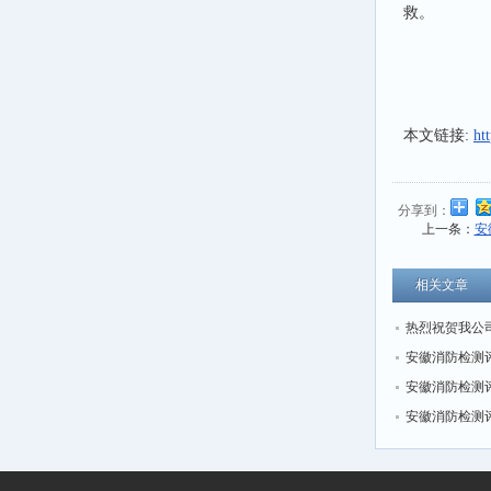
救。
本文链接:
ht
分享到：
上一条：
安
相关文章
热烈祝贺我公司
务诚信承诺示
安徽消防检测
要注意哪些问
安徽消防检测
统的管理和维
安徽消防检测
验收的重点