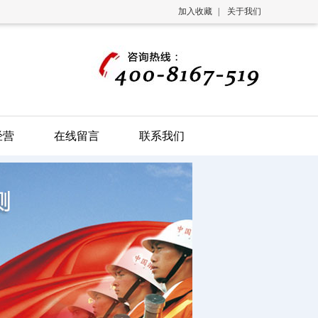
加入收藏
|
关于我们
经营
在线留言
联系我们